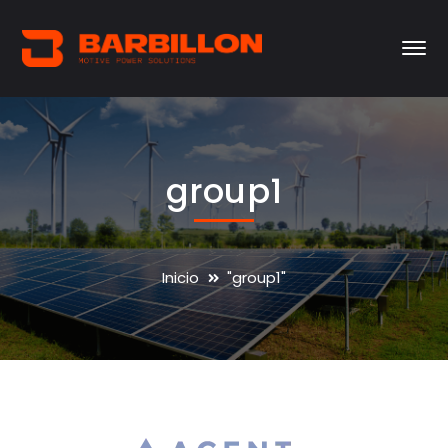
group1
Inicio
"group1"