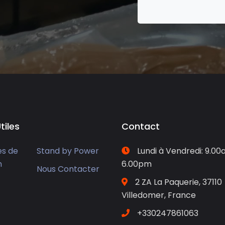
tiles
Contact
es de
Stand by Power
Lundi à Vendredi: 9.00
n
6.00pm
Nous Contacter
2 ZA La Paquerie, 37110
Villedomer, France
+330247861063