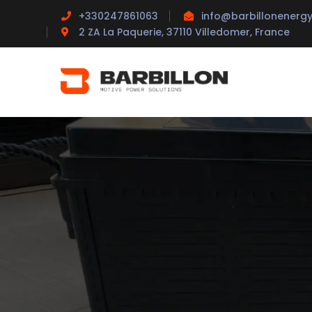
+330247861063
info@barbillonenergy
2 ZA La Paquerie, 37110 Villedomer, France