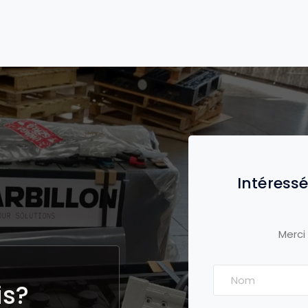
Intéressé
Merci
is?