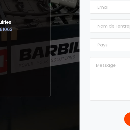
iries
61063